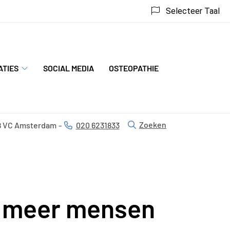
Selecteer Taal
ATIES
SOCIAL MEDIA
OSTEOPATHIE
Specialisaties
submenu
Zoeken
8 VC
Amsterdam
020 6231833
Tel:
d meer mensen