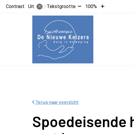
Tekst
Tekst
Contrast
Tekstgrootte
100%
Uit
verkleinen
vergroten
met
met
10%
10%
Hoofdme
Terug naar overzicht
Spoedeisende h