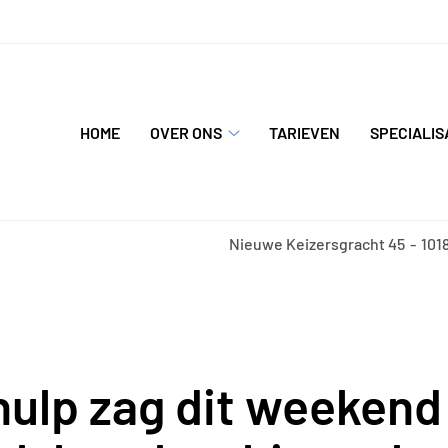
nu
HOME
OVER ONS
TARIEVEN
SPECIALIS
Over
ons
submenu
Nieuwe Keizersgracht
45
101
ulp zag dit weeken