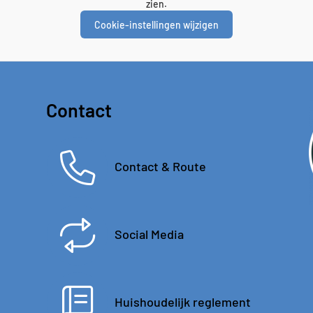
zien.
Cookie-instellingen wijzigen
Contact
Contact & Route
Social Media
Huishoudelijk reglement