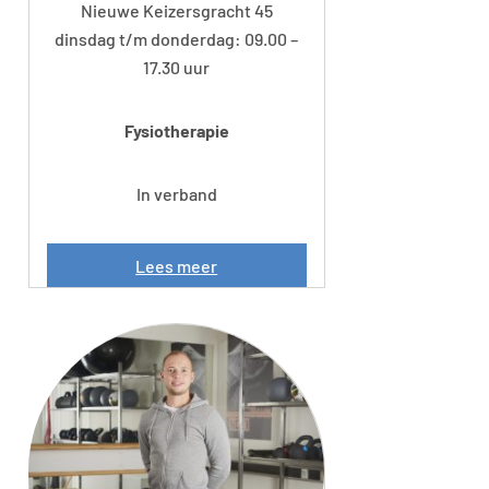
Nieuwe Keizersgracht 45
dinsdag t/m donderdag: 09.00 –
17.30 uur
Fysiotherapie
In verband
S
Lees meer
a
s
k
i
a
d
e
B
e
u