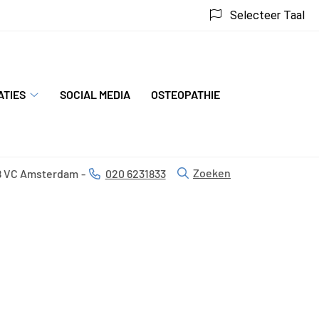
Selecteer Taal
ATIES
SOCIAL MEDIA
OSTEOPATHIE
Specialisaties
submenu
Zoeken
8 VC
Amsterdam
020 6231833
Tel: