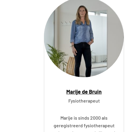
a
G
i
g
e
r
Marije de Bruin
Fysiotherapeut
Marije is sinds 2000 als
geregistreerd fysiotherapeut