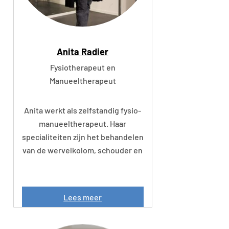
-
0
2
-
2
Anita Radier
0
1
Fysiotherapeut en
9
Manueeltherapeut
Anita werkt als zelfstandig fysio-
manueeltherapeut. Haar
specialiteiten zijn het behandelen
van de wervelkolom, schouder en
A
Lees meer
n
i
t