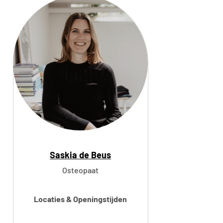
a
R
a
d
i
e
r
Saskia de Beus
Osteopaat
Locaties & Openingstijden