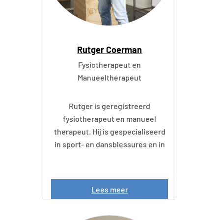
Rutger Coerman
Fysiotherapeut en
Manueeltherapeut
Rutger is geregistreerd
fysiotherapeut en manueel
therapeut. Hij is gespecialiseerd
in sport- en dansblessures en in
R
Lees meer
u
t
g