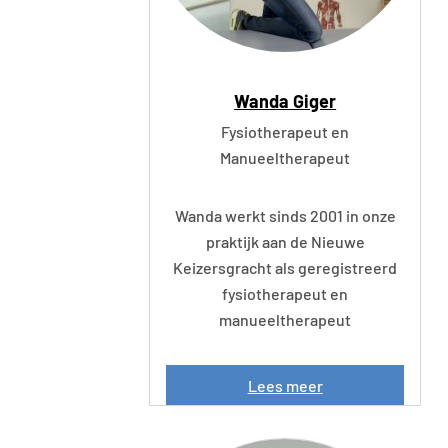
Wanda Giger
Fysiotherapeut en
Manueeltherapeut
Wanda werkt sinds 2001 in onze
praktijk aan de Nieuwe
Keizersgracht als geregistreerd
fysiotherapeut en
manueeltherapeut
W
Lees meer
a
n
d