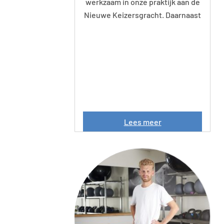
werkzaam in onze praktijk aan de
Nieuwe Keizersgracht. Daarnaast
M
Lees meer
a
r
i
j
e
d
e
B
r
u