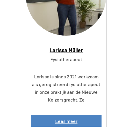
o
r
s
t
Larissa Müller
Fysiotherapeut
Larissa is sinds 2021 werkzaam
als geregistreerd fysiotherapeut
in onze praktijk aan de Nieuwe
Keizersgracht. Ze
L
Lees meer
a
r