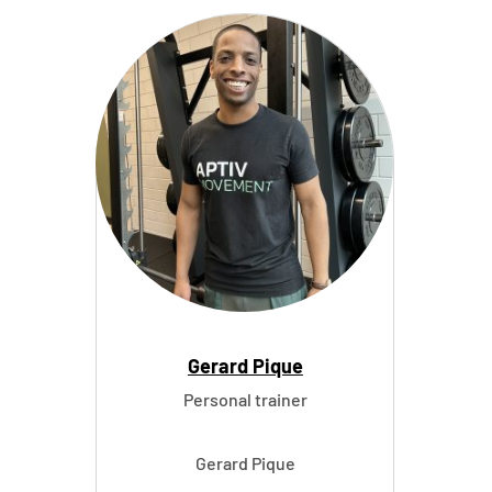
i
s
s
a
M
ü
l
l
e
r
Gerard Pique
Personal trainer
Gerard Pique