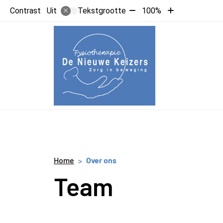
Tekst
Tekst
Contrast
Tekstgrootte
100%
Uit
verkleinen
vergroten
met
met
10%
10%
Hoofdme
Home
Over ons
Team