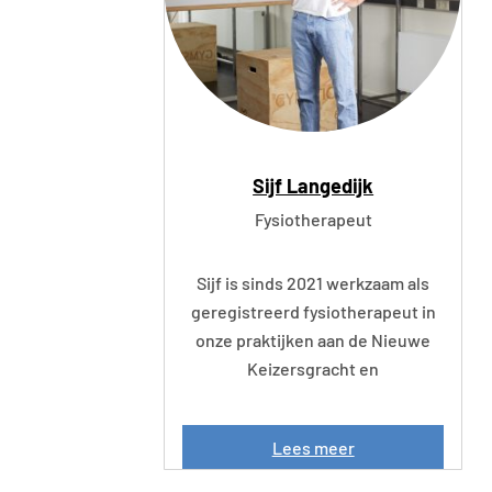
i
n
Sijf Langedijk
Fysiotherapeut
Sijf is sinds 2021 werkzaam als
geregistreerd fysiotherapeut in
onze praktijken aan de Nieuwe
Keizersgracht en
S
Lees meer
i
j