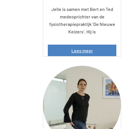
Jelle is samen met Bert en Ted
medeoprichter van de
fysiotherapiepraktijk ‘De Nieuwe
Keizers’. Hij is
J
Lees meer
e
l
l
e
V
i
s
s
e
r