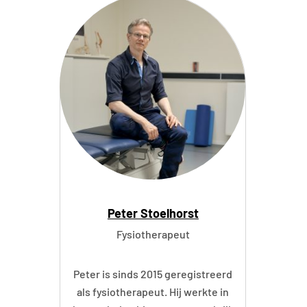
e
r
C
o
e
r
m
a
n
Peter Stoelhorst
Fysiotherapeut
Peter is sinds 2015 geregistreerd
als fysiotherapeut. Hij werkte in