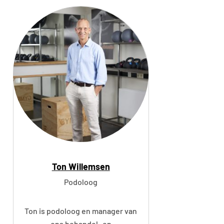
f
r
e
y
v
a
n
M
o
o
l
e
n
Ton Willemsen
Podoloog
Ton is podoloog en manager van
ons behandel- en