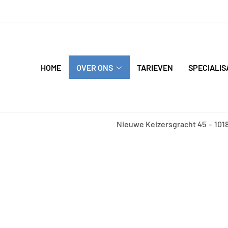
nu
HOME
OVER ONS
TARIEVEN
SPECIALIS
Over
ons
submenu
Nieuwe Keizersgracht
45
101