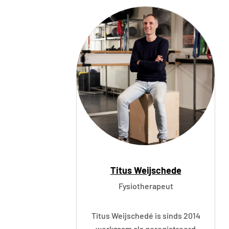
f
L
a
n
g
e
d
i
j
k
Titus Weijschede
Fysiotherapeut
Titus Weijschedé is sinds 2014
werkzaam als geregistreerd