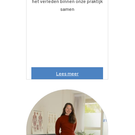
het verleden binnen onze praktijk
samen
P
Lees meer
e
t
e
r
S
t
o
e
l
h