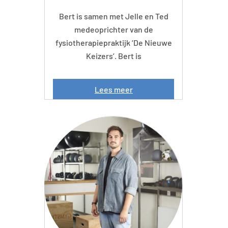
Bert is samen met Jelle en Ted
medeoprichter van de
fysiotherapiepraktijk ‘De Nieuwe
Keizers’. Bert is
B
Lees meer
e
r
t
d
e
B
o
e
r